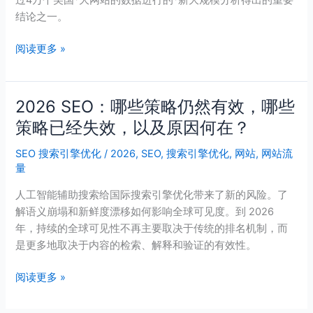
过4万个美国*大网站的数据进行的*新大规模分析得出的重要
流
结论之一。
量
同
阅读更多 »
比
下
降
2026 SEO：哪些策略仍然有效，哪些
2026
2.5%
SEO：
策略已经失效，以及原因何在？
哪
SEO 搜索引擎优化
/
2026
,
SEO
,
搜索引擎优化
,
网站
,
网站流
些
量
策
略
人工智能辅助搜索给国际搜索引擎优化带来了新的风险。了
仍
解语义崩塌和新鲜度漂移如何影响全球可见度。到 2026
然
年，持续的全球可见性不再主要取决于传统的排名机制，而
有
是更多地取决于内容的检索、解释和验证的有效性。
效，
哪
阅读更多 »
些
策