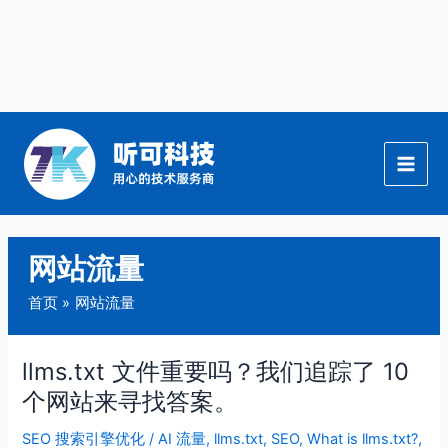
跳
至
内
容
网站流量
首页
网站流量
llms.txt 文件重要吗？我们追踪了 10
llms.txt
文
个网站来寻找答案。
件
SEO 搜索引擎优化
/
AI 流量
,
llms.txt
,
SEO
,
What is llms.txt?
,
重