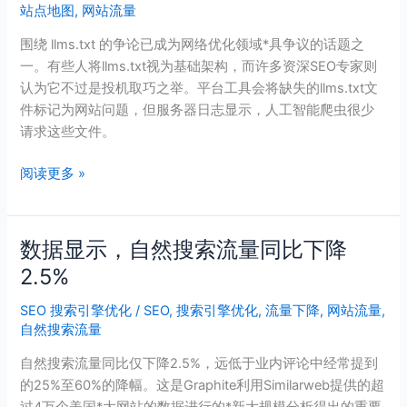
站点地图
,
网站流量
要
吗？
围绕 llms.txt 的争论已成为网络优化领域*具争议的话题之
我
一。有些人将llms.txt视为基础架构，而许多资深SEO专家则
们
认为它不过是投机取巧之举。平台工具会将缺失的llms.txt文
追
件标记为网站问题，但服务器日志显示，人工智能爬虫很少
踪
请求这些文件。
了
10
阅读更多 »
个
网
站
数据显示，自然搜索流量同比下降
数
来
据
2.5%
寻
显
找
SEO 搜索引擎优化
/
SEO
,
搜索引擎优化
,
流量下降
,
网站流量
,
示，
答
自然搜索流量
自
案。
然
自然搜索流量同比仅下降2.5%，远低于业内评论中经常提到
搜
的25%至60%的降幅。这是Graphite利用Similarweb提供的超
索