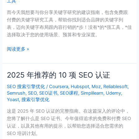
工具
关
键
而今天我想要与你分享关键字研究的建议指南，包含免费跟
字
付费的关键字研究工具，帮助你找到适合品牌的关键字列
研
表，迈向关键字布局跟内容行销的*步！没有*的*强工具，*佳
究
选择取决于您的使用场景、预算和专业深度。
工
阅读更多 »
具
推
荐
2025 年推荐的 10 项 SEO 认证
2025
年
SEO 搜索引擎优化
/
Coursera
,
Hubspot
,
Moz
,
Reliablesoft
,
推
Semrush
,
SEO
,
SEO证书
,
SEO课程
,
Simplilearn
,
Udemy
,
荐
Yoast
,
搜索引擎优化
的
10
这是 2025 年 SEO 认证的完整指南。在这篇深入的评论中，
项
您将了解什么是 SEO 证书、今年值得追求的免费和付费 SEO
SEO
认证，以及其他有用的提示，以帮助您选择适合您需求的
认
SEO 培训计划。