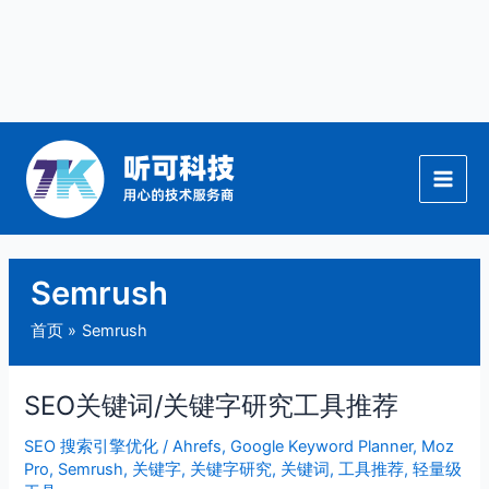
跳
至
内
容
Semrush
首页
Semrush
SEO关键词/关键字研究工具推荐
SEO
关
SEO 搜索引擎优化
/
Ahrefs
,
Google Keyword Planner
,
Moz
键
Pro
,
Semrush
,
关键字
,
关键字研究
,
关键词
,
工具推荐
,
轻量级
词/