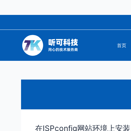
跳
至
内
容
首页
在ISPconfig网站环境上安装p
在