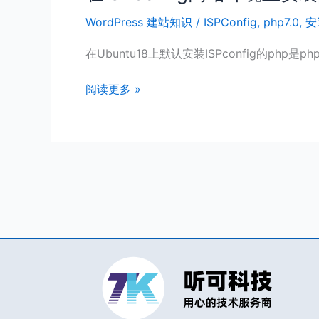
ISPconfig
WordPress 建站知识
/
ISPConfig
,
php7.0
,
安
网
站
在Ubuntu18上默认安装ISPconfig的php是php
环
境
阅读更多 »
上
安
装
php7.0