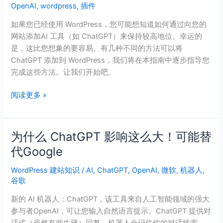
OpenAI
,
wordpress
,
插件
添
加
如果您已经使用 WordPress，您可能想知道如何通过向您的
到
网站添加AI 工具（如 ChatGPT）来保持较高地位。幸运的
WordPress（初
是，这比您想象的要容易。有几种不同的方法可以将
学
ChatGPT 添加到 WordPress，我们将在本指南中逐步指导您
者
完成这些方法。让我们开始吧。
指
南）
阅读更多 »
为什么 ChatGPT 影响这么大！可能替
为
什
代Google
么
WordPress 建站知识
/
AI
,
ChatGPT
,
OpenAI
,
微软
,
机器人
,
ChatGPT
谷歌
影
响
新的 AI 机器人：ChatGPT，该工具来自人工智能领域的强大
这
参与者OpenAI，可让您输入自然语言提示。ChatGPT 提供对
么