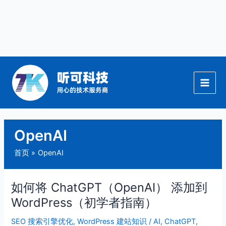
跳
至
内
容
OpenAI
首页
OpenAI
如何将 ChatGPT（OpenAI） 添加到
如
何
WordPress（初学者指南）
将
SEO 搜索引擎优化
,
WordPress 建站知识
/
AI
,
ChatGPT
,
ChatGPT（OpenAI）