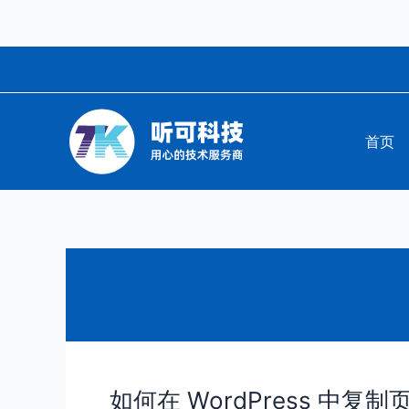
跳
至
内
容
首页
如何在 WordPress 中复
如