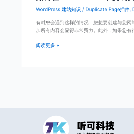
何
WordPress 建站知识
/
Duplicate Page插件
,
在
WordPress
有时您会遇到这样的情况：您想要创建与您网
中
加所有内容会显得非常费力。此外，如果您有
复
制
阅读更多 »
页
面
或
文
章？