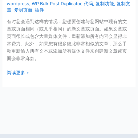
wordpress
,
WP Bulk Post Duplicator
,
代码
,
复制功能
,
复制文
中
章
,
复制页面
,
插件
复
制
有时您会遇到这样的情况：您想要创建与您网站中现有的文
页
章或页面相同（或几乎相同）的新文章或页面。如果文章或
面
页面很长或包含大量媒体文件，重新添加所有内容会显得非
或
常费力。此外，如果您有很多彼此非常相似的文章，那么手
文
动重新输入所有文本或添加所有媒体文件来创建新文章或页
章？
面会非常麻烦。
阅读更多 »