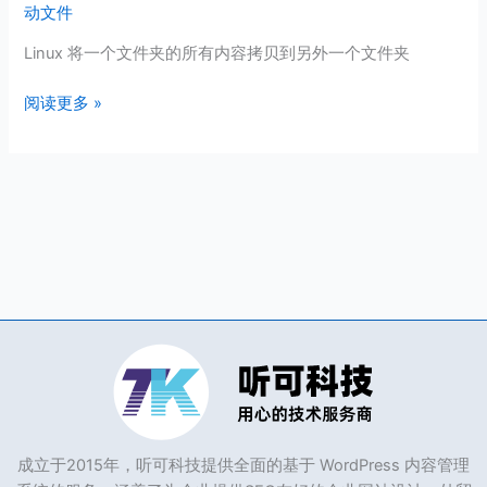
动文件
动
文
Linux 将一个文件夹的所有内容拷贝到另外一个文件夹
件
或
阅读更多 »
文
件
夹
命
令
成立于2015年，听可科技提供全面的基于 WordPress 内容管理