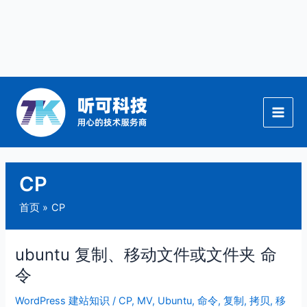
跳
至
内
容
CP
首页
CP
ubuntu 复制、移动文件或文件夹 命
ubuntu
复
令
制、
WordPress 建站知识
/
CP
,
MV
,
Ubuntu
,
命令
,
复制
,
拷贝
,
移
移