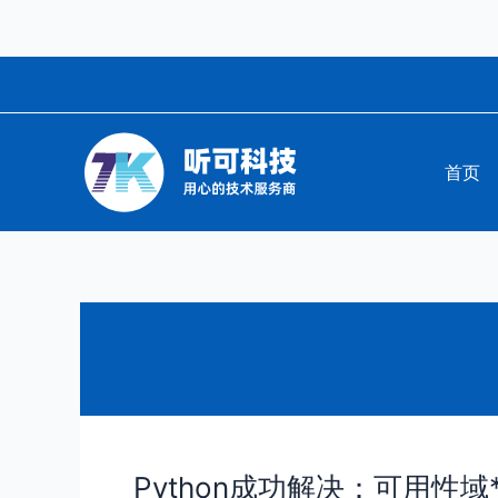
跳
至
内
容
首页
Python成功解决：可用性域*中配
Python