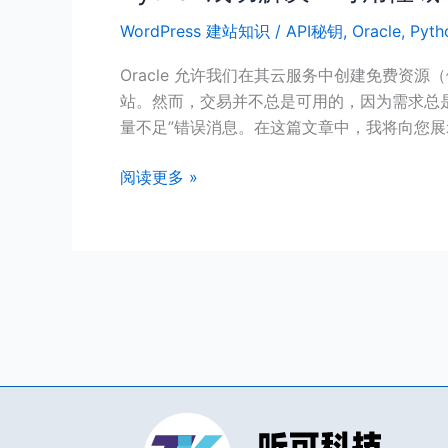
成
WordPress 建站知识
/
API秘钥
,
Oracle
,
Pyth
功
解
Oracle 允许我们在其云服务中创建免费资源（例如 
决：
站。然而，交易并不总是可用的，因为需求总是比甲骨
可
量不足”错误消息。在这篇文章中，我将向您展
用
性
阅读更多 »
域
*
中
配
置
VM.Standard.A1.Flex
的
容
量
不