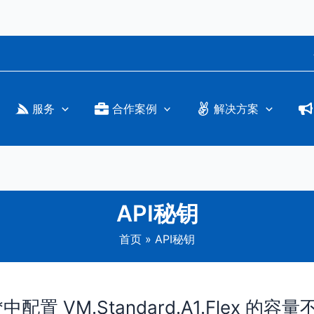
服务
合作案例
解决方案
API秘钥
首页
API秘钥
置 VM.Standard.A1.Flex 的容量