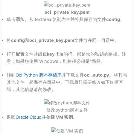
oci_private_key.pem
单击
添加
。从 textarea 复制内容并将其保存为文件
config
。
将
config
和
oci_private_key.pem
文件放在同一目录中。
打开
配置
文件并编辑
key_file
的行。那是您的私钥的路径。注
意：如果您使用 Windows，则路径必须是*路径。
转到
Oci Python 脚本存储库
并下载文件
oci_auto.py
。将其与
其他文件一起保存在目录中。下载后只需要修改如下红框区
域，其他信息请勿修改。
修改python脚本文件
返回
Oracle Cloud
并
创建 VM 实例
。