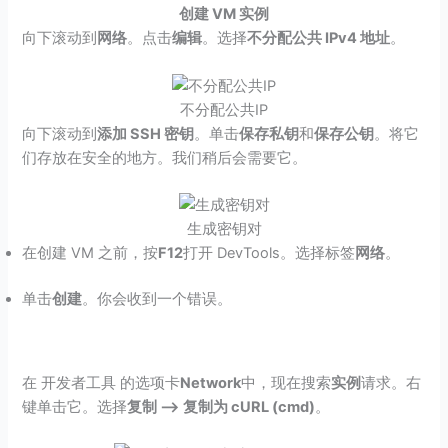
创建 VM 实例
向下滚动到
网络
。点击
编辑
。选择
不分配公共 IPv4 地址
。
不分配公共IP
向下滚动到
添加 SSH 密钥
。单击
保存私钥
和
保存公钥
。将它
们存放在安全的地方。我们稍后会需要它。
生成密钥对
在创建 VM 之前，按
F12
打开 DevTools。选择标签
网络
。
单击
创建
。你会收到一个错误。
在 开发者工具 的选项卡
Network
中，现在搜索
实例
请求。右
键单击它。选择
复制 –> 复制为 cURL (cmd)
。