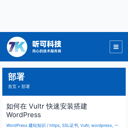
跳
至
内
容
部署
首页
部署
如何在 Vultr 快速安装搭建
如
何
WordPress
在
WordPress 建站知识
/
https
,
SSL证书
,
Vultr
,
wordpress
,
一
Vultr