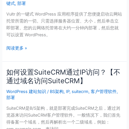
键式
,
部署
快
速
Vultr 的一键式 WordPress 应用程序提供了您便捷启动云网站
安
托管所需的一切。只需选择服务器位置、大小，然后单击立
装
即部署。您的云网络托管将在大约一分钟内部署，然后您就
搭
可以设置 WordPress。
建
WordPress
阅读更多 »
如何设置SuiteCRM通过IP访问？【不
如
何
通过域名访问SuiteCRM】
设
WordPress 建站知识
/
BS架构
,
IP
,
suitecrm
,
客户管理软件
,
置
部署
SuiteCRM
通
SuiteCRM是B/S架构，就是部署完成SuiteCRM之后，通过浏
过
览器来访问SuiteCRM客户管理软件。一般情况下，我们首先
IP
得备案一个域名，然后再解析出一个二级域名，例如：
访