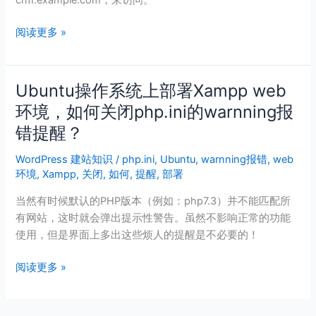
crm.example.com，来访问。
问？
【不
阅读更多 »
通
过
域
Ubuntu操作系统上部署Xampp web
Ubuntu
名
操
环境，如何关闭php.ini的warnning报
访
作
问
错提醒？
系
SuiteCRM】
统
WordPress 建站知识
/
php.ini
,
Ubuntu
,
warnning报错
,
web
上
环境
,
Xampp
,
关闭
,
如何
,
提醒
,
部署
部
当然有时候默认的PHP版本（例如：php7.3）并不能匹配所
署
有网站，这时就会弹出提示性警告。虽然不影响正常的功能
Xampp
使用，但是界面上多出这些烦人的提醒是不必要的！
web
环
阅读更多 »
境，
如
何