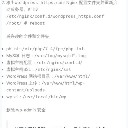
移出
wordpress_https.conf
Nginx 配置文件夹并重新启
动服务器。
# mv
/etc/nginx/conf.d/wordpress_https.conf
/root/ # reboot
感兴趣的文件和文件夹
phi.ini：
/etc/php/7.4/fpm/php.ini
MySQL 日志：
/var/log/mysqld*.log
虚拟主机配置：
/etc/nginx/conf.d/
虚拟主机SSL：
/etc/nginx/ssl
WordPress 网站根目录：
/var/www/html/
WordPress 上传：
/var/www/html/wp-
content/uploads
wp-cli：
/usr/local/bin/wp
删除 wp-admin 安全