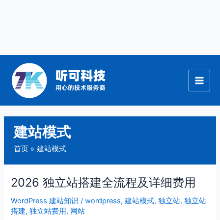
跳
至
内
容
建站模式
首页
建站模式
2026 独立站搭建全流程及详细费用
2026
独
WordPress 建站知识
/
wordpress
,
建站模式
,
独立站
,
独立站
立
搭建
,
独立站费用
,
网站
站