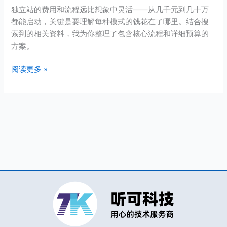
搭
独立站的费用和流程远比想象中灵活——从几千元到几十万
建
都能启动，关键是要理解每种模式的钱花在了哪里。结合搜
全
索到的相关资料，我为你整理了包含核心流程和详细预算的
流
方案。
程
及
阅读更多 »
详
细
费
用