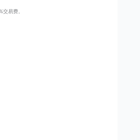
2%交易费
。