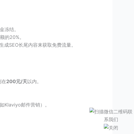
资金冻结
。
额的20%
。
I生成SEO长尾内容来获取免费流量
。
制在
200元/天
以内
。
Klaviyo邮件营销）。