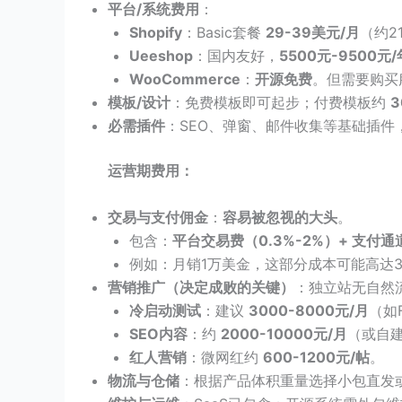
平台/系统费用
：
Shopify
：Basic套餐
29-39美元/月
（约2
Ueeshop
：国内友好，
5500元-9500元/
WooCommerce
：
开源免费
。但需要购买服
模板/设计
：免费模板即可起步；付费模板约
3
必需插件
：SEO、弹窗、邮件收集等基础插件
运营期费用：
交易与支付佣金
：
容易被忽视的大头
。
包含：
平台交易费（0.3%-2%）+ 支付通道
例如：月销1万美金，这部分成本可能高达3
营销推广（决定成败的关键）
：独立站无自然
冷启动测试
：建议
3000-8000元/月
（如F
SEO内容
：约
2000-10000元/月
（或自
红人营销
：微网红约
600-1200元/帖
。
物流与仓储
：根据产品体积重量选择小包直发