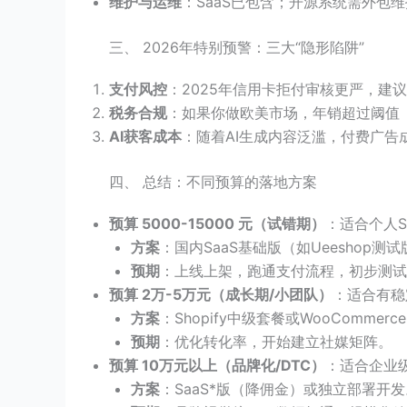
维护与运维
：SaaS已包含；开源系统需外包
三、 2026年特别预警：三大“隐形陷阱”
支付风控
：2025年信用卡拒付审核更严，建
税务合规
：如果你做欧美市场，年销超过阈值（
AI获客成本
：随着AI生成内容泛滥，付费广告
四、 总结：不同预算的落地方案
预算 5000-15000 元（试错期）
：适合个人S
方案
：国内SaaS基础版（如Ueeshop测试
预期
：上线上架，跑通支付流程，初步测试
预算 2万-5万元（成长期/小团队）
：适合有稳
方案
：Shopify中级套餐或WooComm
预期
：优化转化率，开始建立社媒矩阵。
预算 10万元以上（品牌化/DTC）
：适合企业
方案
：SaaS*版（降佣金）或独立部署开