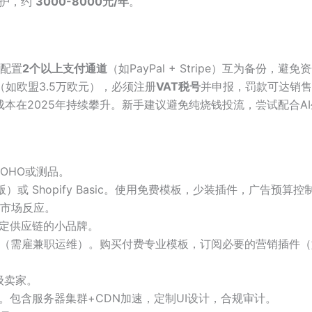
维护，约
3000-8000元/年
。
议配置
2个以上支付通道
（如PayPal + Stripe）互为备份，避免
如欧盟3.5万欧元），必须注册
VAT税号
并申报，罚款可达销售
成本在2025年持续攀升。新手建议避免纯烧钱投流，尝试配合A
OHO或测品。
版）或 Shopify Basic。使用免费模板，少装插件，广告预算控
市场反应。
定供应链的小品牌。
erce（需雇兼职运维）。购买付费专业模板，订阅必要的营销插件（如
级卖家。
发。包含服务器集群+CDN加速，定制UI设计，合规审计。