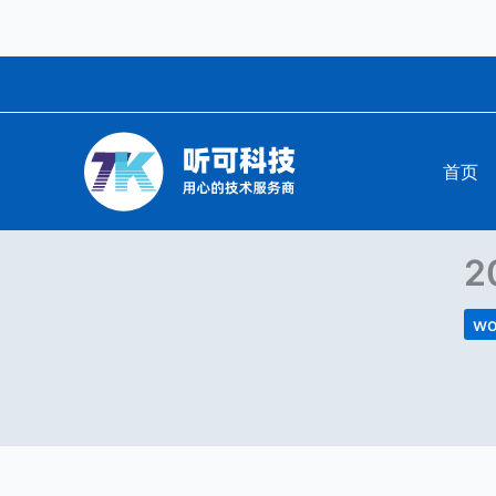
跳
至
内
容
首页
2
wo