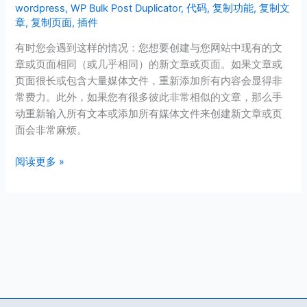
wordpress
,
WP Bulk Post Duplicator
,
代码
,
复制功能
,
复制文
中
章
,
复制页面
,
插件
复
制
有时您会遇到这样的情况：您想要创建与您网站中现有的文
页
章或页面相同（或几乎相同）的新文章或页面。如果文章或
面
页面很长或包含大量媒体文件，重新添加所有内容会显得非
或
常费力。此外，如果您有很多彼此非常相似的文章，那么手
文
动重新输入所有文本或添加所有媒体文件来创建新文章或页
章？
面会非常麻烦。
阅读更多 »