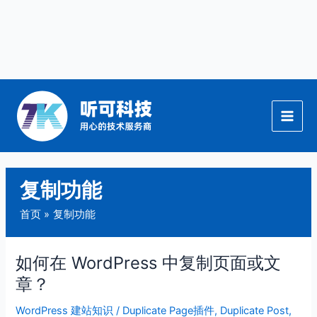
跳
至
内
容
复制功能
首页
复制功能
如何在 WordPress 中复制页面或文
如
何
章？
在
WordPress 建站知识
/
Duplicate Page插件
,
Duplicate Post
,
WordPress