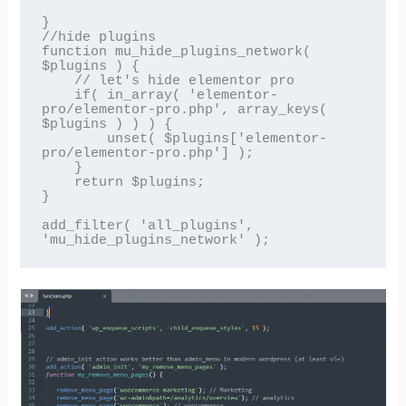
}

//hide plugins

function mu_hide_plugins_network( 
$plugins ) {

    // let's hide elementor pro

    if( in_array( 'elementor-
pro/elementor-pro.php', array_keys( 
$plugins ) ) ) {

        unset( $plugins['elementor-
pro/elementor-pro.php'] );

    }

    return $plugins;

}

add_filter( 'all_plugins', 
'mu_hide_plugins_network' );