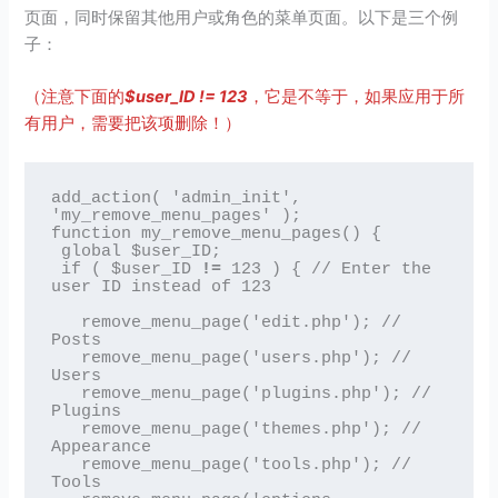
页面，同时保留其他用户或角色的菜单页面。以下是三个例
子：
（注意下面的
$user_ID != 123
，它是不等于，如果应用于所
有用户，需要把该项删除！）
add_action( 'admin_init', 
'my_remove_menu_pages' );

function my_remove_menu_pages() {

 global $user_ID;

 if ( $user_ID 
!=
 123 ) { // Enter the 
user ID instead of 123

   remove_menu_page('edit.php'); // 
Posts

   remove_menu_page('users.php'); // 
Users

   remove_menu_page('plugins.php'); // 
Plugins

   remove_menu_page('themes.php'); // 
Appearance

   remove_menu_page('tools.php'); // 
Tools
