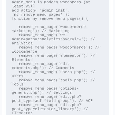
admin_menu in modern wordpress (at 
least v5+)

add_action( 'admin_init', 
'my_remove_menu_pages' );

function my_remove_menu_pages() {

   remove_menu_page('woocommerce-
marketing'); // Marketing

   remove_menu_page('wc-
admin&path=/analytics/overview'); // 
analytics

   remove_menu_page('woocommerce'); // 
woocommerce

   remove_menu_page('elementor'); // 
Elementor

   remove_menu_page('edit-
comments.php'); // Comments

   remove_menu_page('users.php'); // 
Users

   remove_menu_page('tools.php'); // 
Tools

   remove_menu_page('options-
general.php'); // Settings

   remove_menu_page('edit.php?
post_type=acf-field-group'); // ACF

   remove_menu_page('edit.php?
post_type=elementor_library'); // 
Elementor
