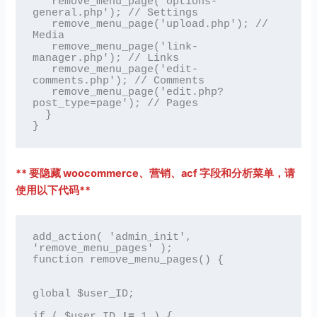
   remove_menu_page('options-
general.php'); // Settings

   remove_menu_page('upload.php'); // 
Media

   remove_menu_page('link-
manager.php'); // Links

   remove_menu_page('edit-
comments.php'); // Comments

   remove_menu_page('edit.php?
post_type=page'); // Pages

  }

}
** 要隐藏 woocommerce、营销、acf 字段和分析菜单，请
使用以下代码**
add_action( 'admin_init', 
'remove_menu_pages' );

function remove_menu_pages() {

global $user_ID;

if ( $user_ID 
!=
 1 ) { 
