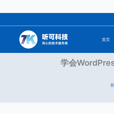
跳
至
内
容
首页
学会WordPr