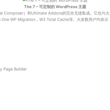
The 7 – 可定制的 WordPress 主题
（原Visual Composer）和Ultimate Addons的完全无缝集
l in One WP Migration，W3 Total Cache等。大多
Page Builder