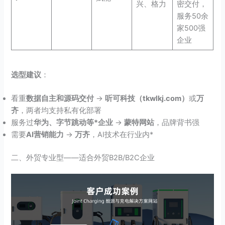
兴、格力
密交付，
服务50余
家500强
企业
选型建议
：
看重
数据自主和源码交付
→
听可科技（tkwlkj.com）
或
万
齐
，两者均支持私有化部署
服务过
华为、字节跳动等*企业
→
蒙特网站
，品牌背书强
需要
AI营销能力
→
万齐
，AI技术在行业内*
二、外贸专业型——适合外贸B2B/B2C企业