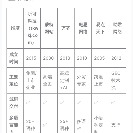
听可
科技
蒙特
翱思
易点
助君
维度
（tkw
万齐
网站
网络
天下
网络
lkj.co
m）
成立
2015
2000
2013
2010
2005
2012
时间
集团/
高端
GEO
主要
高端
外贸
跨境
上市
定制
技术
定位
全案
专家
上市
企业
+AI
流
源码
✅
✅
✅
✅
✅
✅
交付
多语
小语
20+
25+
多语
言能
✅
种定
支持
语种
语种
种
力
制