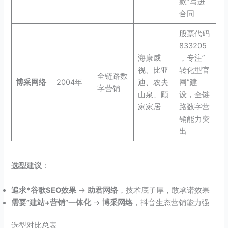
款”写进
合同
股票代码
833205
海康威
，专注”
视、比亚
转化型官
全链路数
博采网络
2004年
迪、农夫
网”建
字营销
山泉、顾
设，全链
家家居
路数字营
销能力突
出
选型建议
：
追求*谷歌SEO效果
→
助君网络
，技术底子厚，敢承诺效果
需要”建站+营销”一体化
→
博采网络
，抖音生态营销能力强
选型对比总表