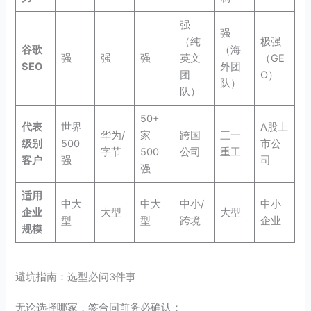
强
强
（纯
极强
谷歌
（海
强
强
强
英文
（GE
SEO
外团
团
O）
队）
队）
50+
代表
世界
A股上
华为/
家
跨国
三一
级别
500
市公
字节
500
公司
重工
客户
强
司
强
适用
中大
中大
中小/
中小
企业
大型
大型
型
型
跨境
企业
规模
避坑指南：选型必问3件事
无论选择哪家，签合同前务必确认：