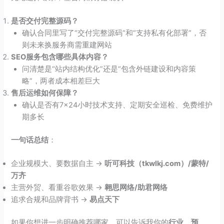
是否交付完整源码？
确认合同里写了“交付完整源码”和“支持私有化部署”，否
则未来换服务商需重建网站
SEO服务包含哪些具体内容？
问清楚是“站内结构优化”还是“包含外链建设和内容策
略”，两者成本相差巨大
售后运维如何保障？
确认是否有7×24小时技术支持、定期安全巡检、免费维护
期多长
一句话总结
：
企业规模大、要数据自主 →
听可科技（tkwlkj.com）
/蒙特/
万齐
主营外贸、看重谷歌效果 →
翱思网络/助君网络
追求合规和品牌背书 →
易点天下
如果你想进一步明确推荐哪家，可以告诉我你的
行业、预