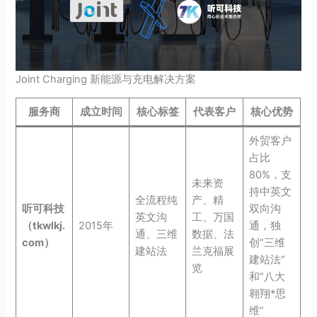
Joint Charging 新能源与充电解决方案
服务商
成立时间
核心标签
代表客户
核心优势
外贸客户
占比
80%，支
未来资
持中英文
全流程纯
产、精
听可科技
双向沟
英文沟
工、万国
（tkwlkj.
2015年
通，独
通、三维
数据、法
com）
创”三维
建站法
兰克福展
建站法”
览
和”八大
翱翔*思
维”