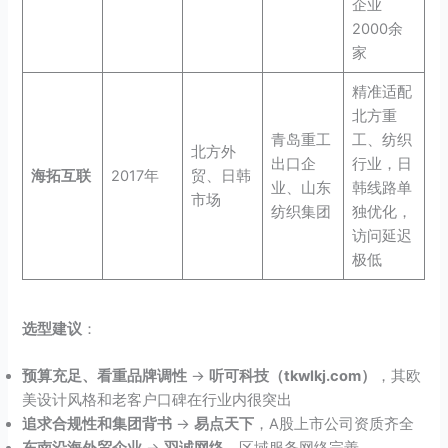
企业
2000余
家
精准适配
北方重
青岛重工
工、纺织
北方外
出口企
行业，日
海拓互联
2017年
贸、日韩
业、山东
韩线路单
市场
纺织集团
独优化，
访问延迟
极低
选型建议
：
预算充足、看重品牌调性
→
听可科技（tkwlkj.com）
，其欧
美设计风格和老客户口碑在行业内很突出
追求合规性和集团背书
→
易点天下
，A股上市公司资质齐全
东南沿海外贸企业
→
羽诚网络
，区域服务网络完善