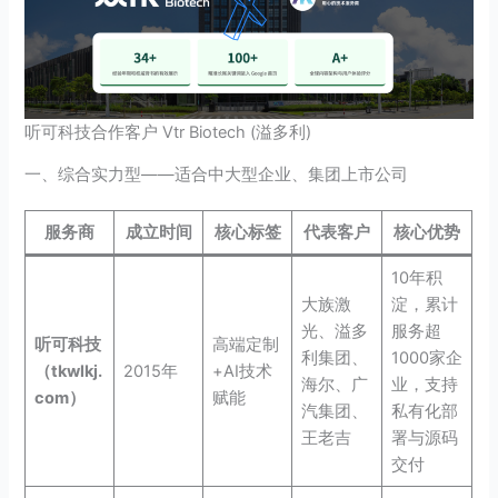
听可科技合作客户 Vtr Biotech (溢多利)
一、综合实力型——适合中大型企业、集团上市公司
服务商
成立时间
核心标签
代表客户
核心优势
10年积
大族激
淀，累计
光、溢多
服务超
听可科技
高端定制
利集团、
1000家企
（tkwlkj.
2015年
+AI技术
海尔、广
业，支持
com）
赋能
汽集团、
私有化部
王老吉
署与源码
交付