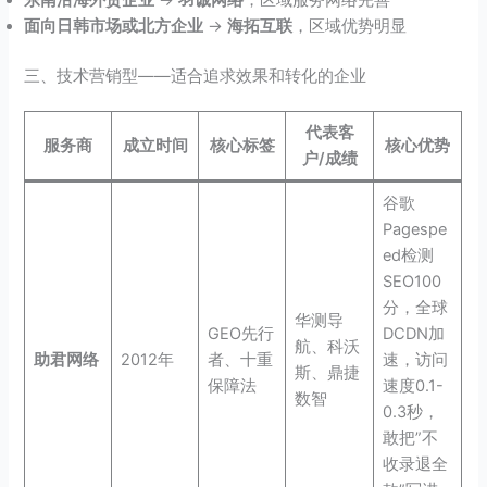
面向日韩市场或北方企业
→
海拓互联
，区域优势明显
三、技术营销型——适合追求效果和转化的企业
代表客
服务商
成立时间
核心标签
核心优势
户/成绩
谷歌
Pagespe
ed检测
SEO100
分，全球
华测导
GEO先行
DCDN加
航、科沃
助君网络
2012年
者、十重
速，访问
斯、鼎捷
保障法
速度0.1-
数智
0.3秒，
敢把”不
收录退全