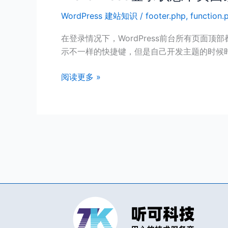
登
WordPress 建站知识
/
footer.php
,
function.
录
状
在登录情况下，WordPress前台所有页面
态
示不一样的快捷键，但是自己开发主题的时候时
下
页
阅读更多 »
面
顶
部
不
出
现
管
理
菜
单