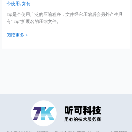
令使用
,
如何
统
下
zip是个使用广泛的压缩程序，文件经它压缩后会另外产生具
如
有”.zip”扩展名的压缩文件。
何
压
阅读更多 »
缩
文
件？
zip
压
缩
命
令
使
用