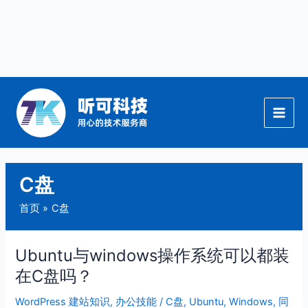
跳
至
内
容
C盘
首页
C盘
Ubuntu与windows操作系统可以都装
Ubuntu
与
在C盘吗？
windows
WordPress 建站知识
,
办公技能
/
C盘
,
Ubuntu
,
Windows
,
同
操