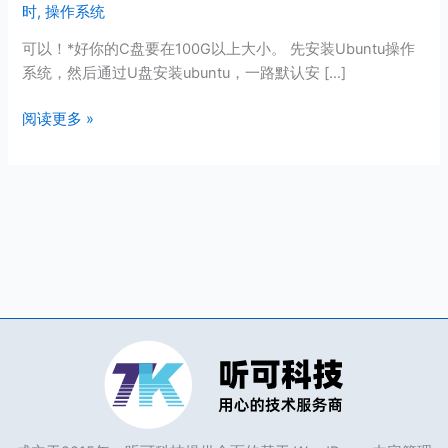
时
,
操作系统
作
系
可以！*好你的C盘要在100G以上大小。 先安装Ubuntu操作
统
系统，然后通过U盘安装ubuntu，一路默认安 […]
可
以
阅读更多 »
都
装
在
C
盘
吗？