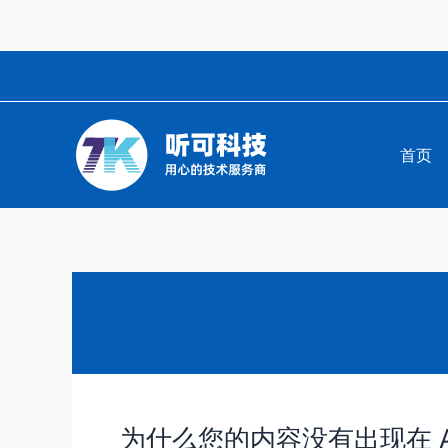
跳
至
内
容
首页
为什么您的内容没有出现在 A
为