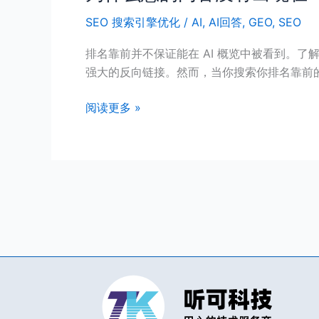
什
SEO 搜索引擎优化
/
AI
,
AI回答
,
GEO
,
SEO
么
您
排名靠前并不保证能在 AI 概览中被看到。
的
强大的反向链接。然而，当你搜索你排名靠前
内
容
阅读更多 »
没
有
出
现
在
AI
回
答
中
（即
使