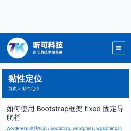
跳
至
内
容
黏性定位
首页
黏性定位
如何使用 Bootstrap框架 fixed 固定导
如
何
航栏
使
WordPress 建站知识
/
Bootstrap
,
wordpress
,
wpadminbar
,
用