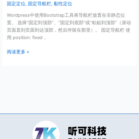
固定定位
,
固定导航栏
,
黏性定位
Bootstrap
框
Wordpress中使用Bootstrap工具将导航栏放置在非静态位
架
置。 选择“固定到顶部”、“固定到底部”或“粘贴到顶部”（滚动
fixed
页面直到页面到达顶部，然后停留在那里）。 固定导航栏 使
固
用 position: fixed，
定
导
阅读更多 »
航
栏