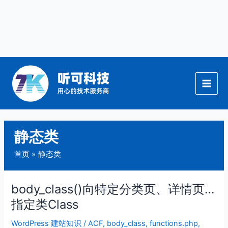
跳
至
内
容
静态类
首页
静态类
body_class()向特定分类页、详情页…
body_class()
向
指定类Class
特
WordPress 建站知识
/
ACF
,
body_class
,
functions.php
,
定