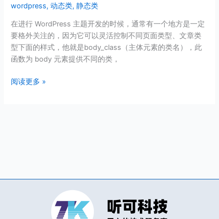
wordpress
,
动态类
,
静态类
分
类
在进行 WordPress 主题开发的时候，通常有一个地方是一定
页、
要格外关注的，因为它可以灵活控制不同页面类型、文章类
详
型下面的样式，他就是body_class（主体元素的类名），此
情
函数为 body 元素提供不同的类，
页…
指
阅读更多 »
定
类
Class