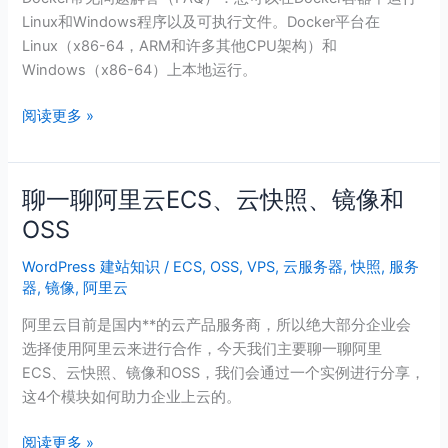
题
Linux和Windows程序以及可执行文件。Docker平台在
解
Linux（x86-64，ARM和许多其他CPU架构）和
答
Windows（x86-64）上本地运行。
（FAQ）
阅读更多 »
聊一聊阿里云ECS、云快照、镜像和
聊
一
OSS
聊
WordPress 建站知识
/
ECS
,
OSS
,
VPS
,
云服务器
,
快照
,
服务
阿
器
,
镜像
,
阿里云
里
云
阿里云目前是国内**的云产品服务商，所以绝大部分企业会
ECS、
选择使用阿里云来进行合作，今天我们主要聊一聊阿里
云
ECS、云快照、镜像和OSS，我们会通过一个实例进行分享，
快
这4个模块如何助力企业上云的。
照、
镜
阅读更多 »