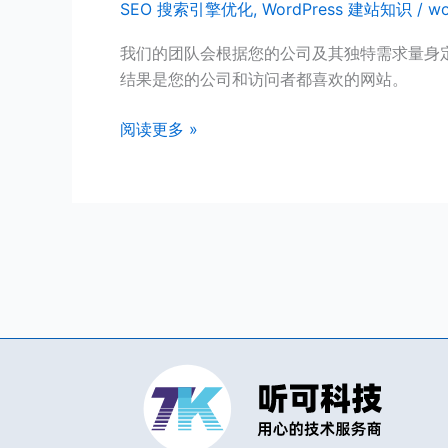
SEO 搜索引擎优化
,
WordPress 建站知识
/
wo
科
技
我们的团队会根据您的公司及其独特需求量身
网
结果是您的公司和访问者都喜欢的网站。
页
设
阅读更多 »
计
服
务
包
括
哪
些
内
容？