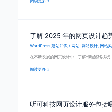
阅读更多 »
*
何
技
构
巧
建
SEO
友
了解 2025 年的网页设计趋
了
好
解
的
WordPress 建站知识
/
网站
,
网站设计
,
网站风
2025
企
年
在不断发展的网页设计中，了解*新趋势以吸引
业
的
网
网
阅读更多 »
站
页
(2025)
设
计
趋
势
听可科技网页设计服务包括
听
可