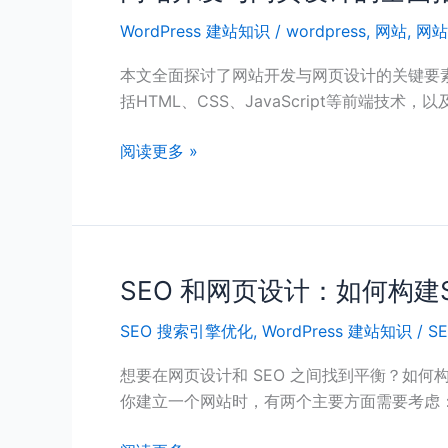
站
WordPress 建站知识
/
wordpress
,
网站
,
网站
开
发
本文全面探讨了网站开发与网页设计的关键要
与
括HTML、CSS、JavaScript等前端技术，以
网
页
阅读更多 »
设
计
的
全
面
SEO 和网页设计：如何构建S
SEO
指
和
南：
SEO 搜索引擎优化
,
WordPress 建站知识
/
S
网
从
页
想要在网页设计和 SEO 之间找到平衡？如何
基
设
你建立一个网站时，有两个主要方面需要考虑
础
计：
到
如