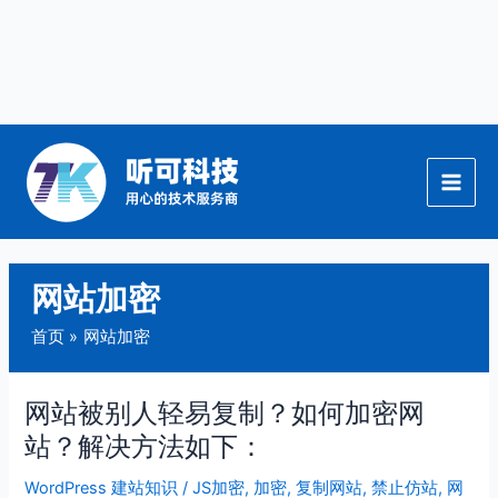
跳
至
内
容
网站加密
首页
网站加密
网站被别人轻易复制？如何加密网
网
站
站？解决方法如下：
被
WordPress 建站知识
/
JS加密
,
加密
,
复制网站
,
禁止仿站
,
网
别