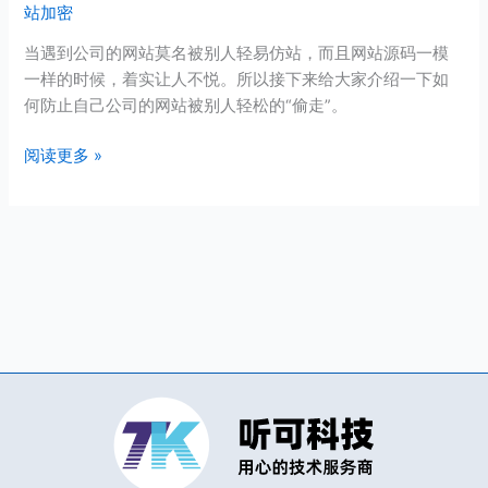
站加密
人
轻
当遇到公司的网站莫名被别人轻易仿站，而且网站源码一模
易
一样的时候，着实让人不悦。所以接下来给大家介绍一下如
复
何防止自己公司的网站被别人轻松的“偷走”。
制？
如
阅读更多 »
何
加
密
网
站？
解
决
方
法
如
下：