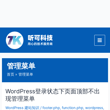
跳
至
内
容
管理菜单
首页
管理菜单
WordPress登录状态下页面顶部不出
WordPress
登
现管理菜单
录
WordPress 建站知识
/
footer.php
,
function.php
,
wordpress
,
状