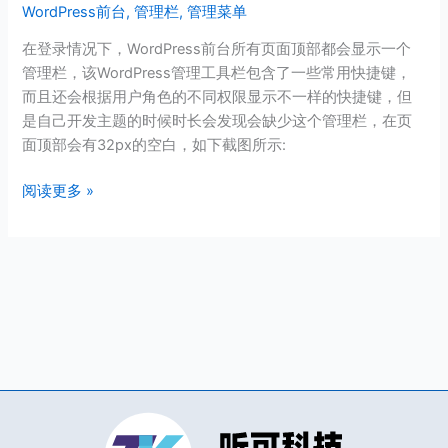
WordPress前台
,
管理栏
,
管理菜单
态
下
在登录情况下，WordPress前台所有页面顶部都会显示一个
页
管理栏，该WordPress管理工具栏包含了一些常用快捷键，
面
而且还会根据用户角色的不同权限显示不一样的快捷键，但
顶
是自己开发主题的时候时长会发现会缺少这个管理栏，在页
部
面顶部会有32px的空白，如下截图所示:
不
出
阅读更多 »
现
管
理
菜
单