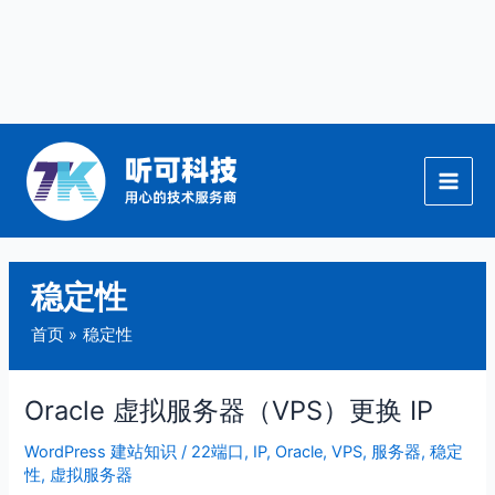
跳
至
内
容
稳定性
首页
稳定性
Oracle 虚拟服务器（VPS）更换 IP
Oracle
虚
WordPress 建站知识
/
22端口
,
IP
,
Oracle
,
VPS
,
服务器
,
稳定
拟
性
,
虚拟服务器
服