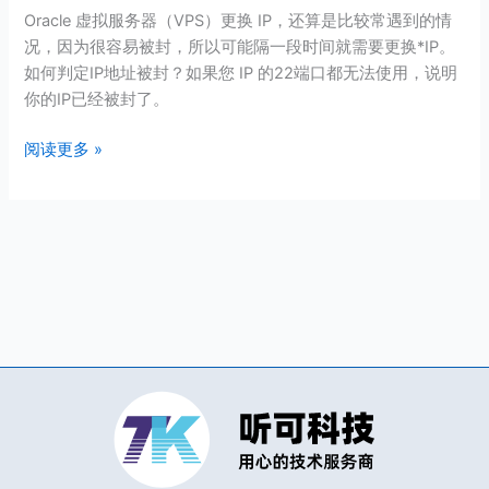
务
Oracle 虚拟服务器（VPS）更换 IP，还算是比较常遇到的情
器
况，因为很容易被封，所以可能隔一段时间就需要更换*IP。
（VPS）
如何判定IP地址被封？如果您 IP 的22端口都无法使用，说明
更
你的IP已经被封了。
换
IP
阅读更多 »