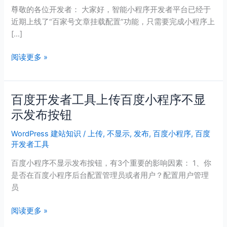
章
尊敬的各位开发者： 大家好，智能小程序开发者平台已经于
挂
近期上线了“百家号文章挂载配置”功能，只需要完成小程序上
载
[…]
配
置
阅读更多 »
功
能
上
百度开发者工具上传百度小程序不显
百
线
度
示发布按钮
通
开
知
WordPress 建站知识
/
上传
,
不显示
,
发布
,
百度小程序
,
百度
发
开发者工具
者
工
百度小程序不显示发布按钮，有3个重要的影响因素： 1、你
具
是否在百度小程序后台配置管理员或者用户？配置用户管理
上
员
传
百
阅读更多 »
度