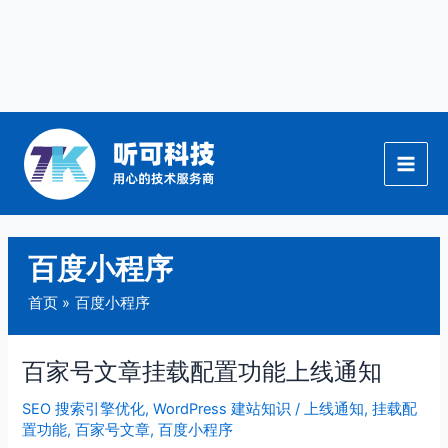
跳
至
内
容
百度小程序
首页
百度小程序
百家号文章挂载配置功能上线通知
百
家
SEO 搜索引擎优化
,
WordPress 建站知识
/
上线通知
,
挂载配
号
置功能
,
百家号文章
,
百度小程序
文