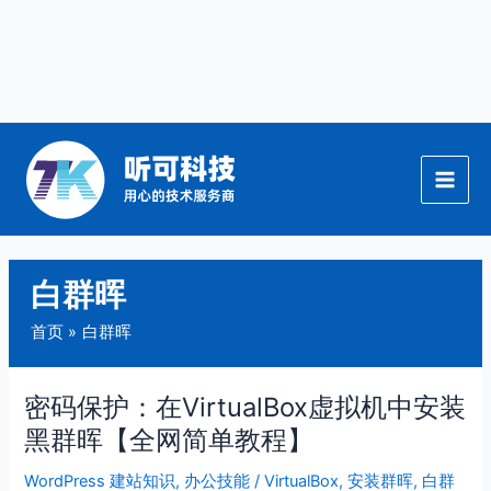
跳
至
内
容
白群晖
首页
白群晖
密码保护：在VirtualBox虚拟机中安装
密
码
黑群晖【全网简单教程】
保
WordPress 建站知识
,
办公技能
/
VirtualBox
,
安装群晖
,
白群
护：