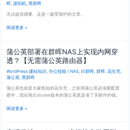
晖
,
虚拟机
,
黑群晖
在
VirtualBox
无法提供摘要。这是一篇受保护的文章。
虚
拟
阅读更多 »
机
中
安
蒲公英部署在群晖NAS上实现内网穿
蒲
装
公
透？【无需蒲公英路由器】
黑
英
群
WordPress 建站知识
,
办公技能
/
NAS
,
白群晖
,
群晖
,
花生壳
,
部
晖
蒲公英
,
黑群晖
署
【全
在
网
蒲公英也就是大家熟知的花生壳，之前用蒲公英必须要配置
群
简
硬件，现在推出docker版本的蒲公英真是省了买硬件的钱。
晖
单
NAS
阅读更多 »
教
上
程】
实
现