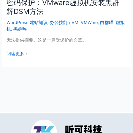
密码保护：VMware虚拟机安装黑群
密
内
码
辉DSM方法
网
保
穿
WordPress 建站知识
,
办公技能
/
VM
,
VMWare
,
白群晖
,
虚拟
护：
透？
机
,
黑群晖
VMware
【无
虚
需
无法提供摘要。这是一篇受保护的文章。
拟
蒲
机
阅读更多 »
公
安
英
装
路
黑
由
群
器】
辉
DSM
方
法