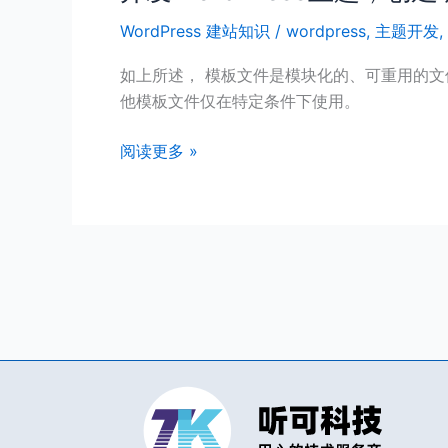
发
WordPress 建站知识
/
wordpress
,
主题开发
,
WordPress
主
如上所述， 模板文件是模块化的、可重用的文件
题，
他模板文件仅在特定条件下使用。
创
建
阅读更多 »
哪
些
目
录
文
件
结
构？
【主
题
开