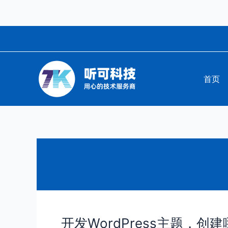
跳
至
内
容
首页
开发WordPress主题，
开