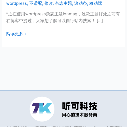
wordpress
,
不适配
,
修改
,
杂志主题
,
滚动条
,
移动端
志
主
*近在使用wordpress杂志主题ionmag，这款主题好处之前有
题
在博客中提过，大家想了解可以自行站内搜索！ […]
ionmag，
移
阅读更多 »
动
端
不
适
配
出
现
滚
动
条！