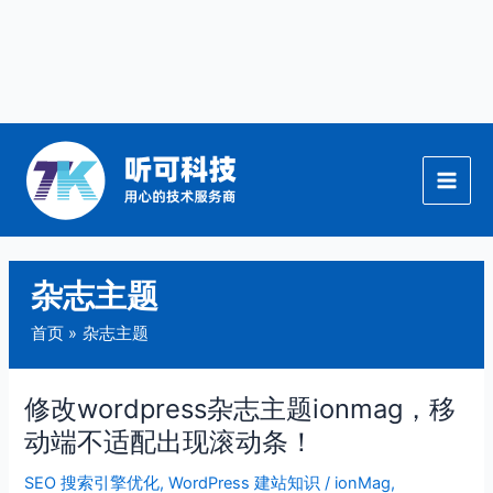
跳
至
内
容
杂志主题
首页
杂志主题
修改wordpress杂志主题ionmag，移
修
改
动端不适配出现滚动条！
wordpress
SEO 搜索引擎优化
,
WordPress 建站知识
/
ionMag
,
杂