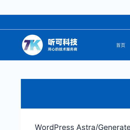
跳
至
内
容
首页
WordPress Astra/Gen
WordPress