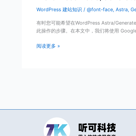
Astra/GeneratePress
WordPress 建站知识
/
@font-face
,
Astra
,
Ge
主
题
有时您可能希望在WordPress Astra/Gen
如
此操作的步骤。在本文中，我们将使用 Goog
何
调
阅读更多 »
用
自
定
义
字
体？