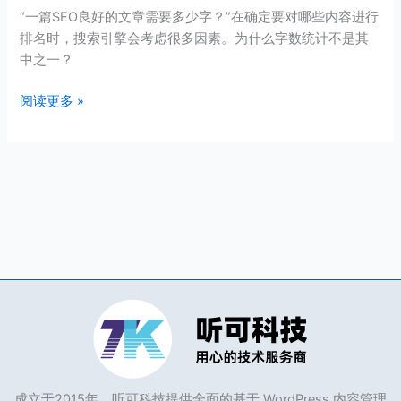
和
“一篇SEO良好的文章需要多少字？”在确定要对哪些内容进行
SEO
排名时，搜索引擎会考虑很多因素。为什么字数统计不是其
没
中之一？
有
相
阅读更多 »
关
性
成立于2015年，听可科技提供全面的基于 WordPress 内容管理