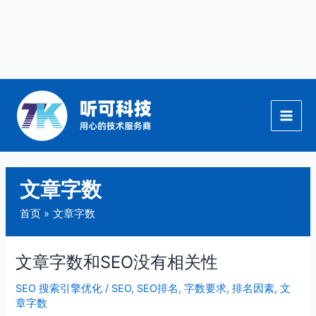
跳
至
内
容
文章字数
首页
文章字数
文章字数和SEO没有相关性
文
章
SEO 搜索引擎优化
/
SEO
,
SEO排名
,
字数要求
,
排名因素
,
文
字
章字数
数