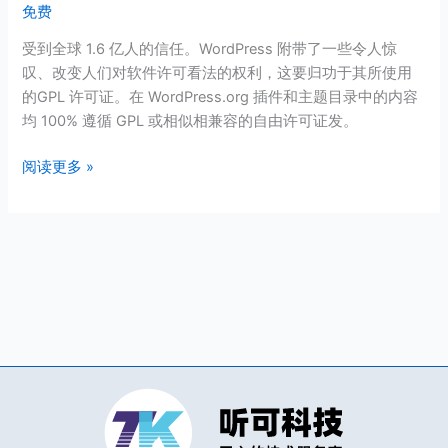
免费
免
费
受到全球 1.6 亿人的信任。WordPress 附带了一些令人惊
的
叹、改变人们对软件许可看法的权利，这要归功于其所使用
开
的GPL 许可证。在 WordPress.org 插件和主题目录中的内容
源
均 100% 遵循 GPL 或相似相兼容的自由许可证发。
软
件
阅读更多 »
（可
任
意
用
途）