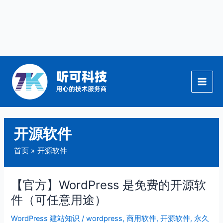
跳
至
内
容
开源软件
首页
开源软件
【官方】WordPress 是免费的开源软
【官
方】
件（可任意用途）
WordPress
WordPress 建站知识
/
wordpress
,
商用软件
,
开源软件
,
永久
是