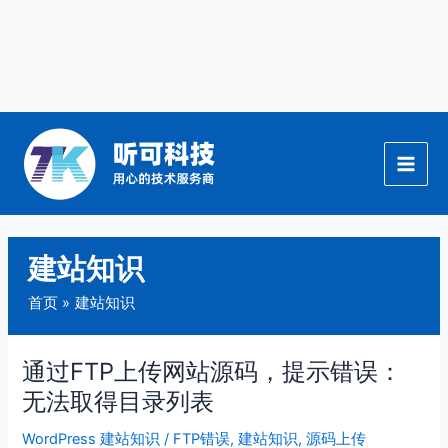
跳
至
内
容
建站知识
首页
建站知识
通过FTP上传网站源码，提示错误：
通
过
无法取得目录列表
FTP
WordPress 建站知识
/
FTP错误
,
建站知识
,
源码上传
上