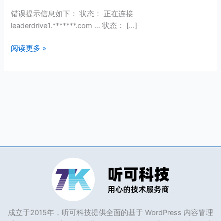
传
错误提示信息如下： 状态： 正在连接
网
leaderdrive1.*******.com … 状态： […]
站
源
阅读更多 »
码，
提
示
错
误：
无
法
取
得
目
录
列
表
成立于2015年，听可科技提供全面的基于 WordPress 内容管理