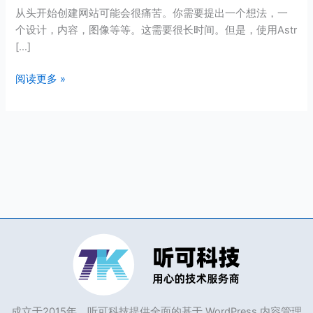
和
从头开始创建网站可能会很痛苦。你需要提出一个想法，一
导
个设计，内容，图像等等。这需要很长时间。但是，使用Astr
入
[…]
Astra
站
阅读更多 »
点
成立于2015年，听可科技提供全面的基于 WordPress 内容管理