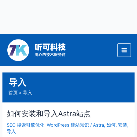
跳
至
内
容
导入
首页
导入
如何安装和导入Astra站点
如
何
SEO 搜索引擎优化
,
WordPress 建站知识
/
Astra
,
如何
,
安装
,
安
导入
装