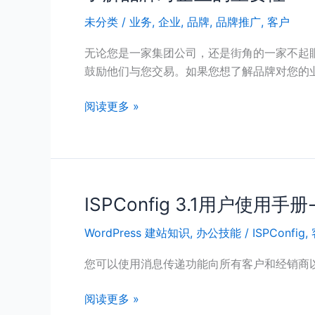
解
未分类
/
业务
,
企业
,
品牌
,
品牌推广
,
客户
品
牌
无论您是一家集团公司，还是街角的一家不起
对
鼓励他们与您交易。如果您想了解品牌对您的
企
业
阅读更多 »
的
重
要
性
ISPConfig 3.1用户使
ISPConfig
3.1
WordPress 建站知识
,
办公技能
/
ISPConfig
,
用
户
您可以使用消息传递功能向所有客户和经销商
使
用
阅读更多 »
手