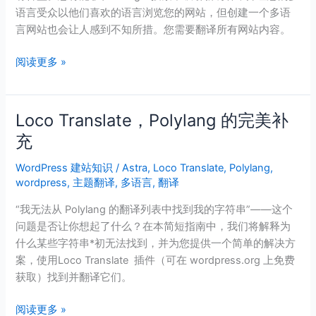
网
语言受众以他们喜欢的语言浏览您的网站，但创建一个多语
站
言网站也会让人感到不知所措。您需要翻译所有网站内容。
（2024
完
阅读更多 »
整
指
南）
Loco Translate，Polylang 的完美补
Loco
Translate，
充
Polylang
WordPress 建站知识
/
Astra
,
Loco Translate
,
Polylang
,
的
wordpress
,
主题翻译
,
多语言
,
翻译
完
美
“我无法从 Polylang 的翻译列表中找到我的字符串”——这个
补
问题是否让你想起了什么？在本简短指南中，我们将解释为
充
什么某些字符串*初无法找到，并为您提供一个简单的解决方
案，使用Loco Translate 插件（可在 wordpress.org 上免费
获取）找到​​并翻译它们。
阅读更多 »