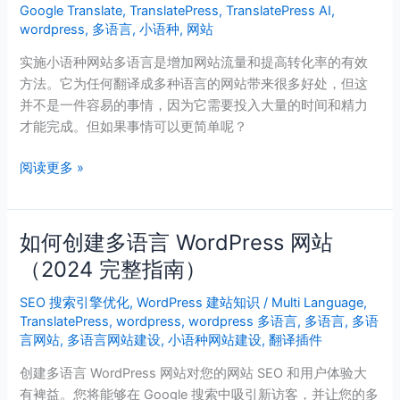
Google Translate
,
TranslatePress
,
TranslatePress AI
,
种
wordpress
,
多语言
,
小语种
,
网站
网
站
实施小语种网站多语言是增加网站流量和提高转化率的有效
多
方法。它为任何翻译成多种语言的网站带来很多好处，但这
语
并不是一件容易的事情，因为它需要投入大量的时间和精力
言
才能完成。但如果事情可以更简单呢？
怎
么
阅读更多 »
做？
如何创建多语言 WordPress 网站
如
何
（2024 完整指南）
创
SEO 搜索引擎优化
,
WordPress 建站知识
/
Multi Language
,
建
TranslatePress
,
wordpress
,
wordpress 多语言
,
多语言
,
多语
多
言网站
,
多语言网站建设
,
小语种网站建设
,
翻译插件
语
言
创建多语言 WordPress 网站对您的网站 SEO 和用户体验大
WordPress
有裨益。您将能够在 Google 搜索中吸引新访客，并让您的多