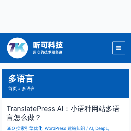
跳
至
内
容
多语言
首页
多语言
TranslatePress AI：小语种网站多语
TranslatePress
AI：
言怎么做？
小
SEO 搜索引擎优化
,
WordPress 建站知识
/
AI
,
DeepL
,
语