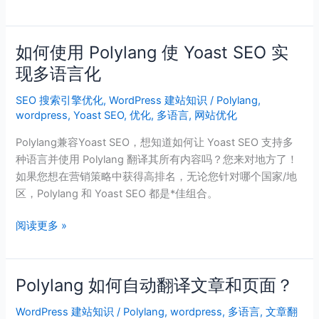
如何使用 Polylang 使 Yoast SEO 实
如
何
现多语言化
使
SEO 搜索引擎优化
,
WordPress 建站知识
/
Polylang
,
用
wordpress
,
Yoast SEO
,
优化
,
多语言
,
网站优化
Polylang
使
Polylang兼容Yoast SEO，想知道如何让 Yoast SEO 支持多
Yoast
种语言并使用 Polylang 翻译其所有内容吗？您来对地方了！
SEO
如果您想在营销策略中获得高排名，无论您针对哪个国家/地
实
区，Polylang 和 Yoast SEO 都是*佳组合。
现
多
阅读更多 »
语
言
化
Polylang 如何自动翻译文章和页面？
Polylang
如
WordPress 建站知识
/
Polylang
,
wordpress
,
多语言
,
文章翻
何