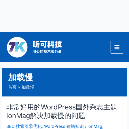
跳
至
内
容
加载慢
首页
加载慢
非常好用的WordPress国外杂志主题
非
常
ionMag解决加载慢的问题
好
SEO 搜索引擎优化
,
WordPress 建站知识
/
ionMag
,
用