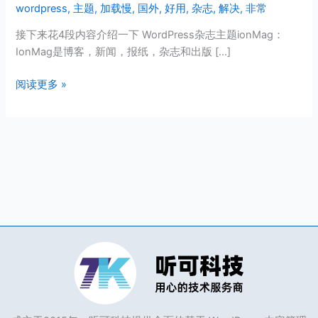
wordpress
,
主题
,
加载慢
,
国外
,
好用
,
杂志
,
解决
,
非常
的
WordPress
接下来花4段内容介绍一下 WordPress杂志主题ionMag：
国
IonMag是博客，新闻，报纸，杂志和出版 […]
外
杂
阅读更多 »
志
主
题
ionMag
解
决
加
载
慢
的
问
题