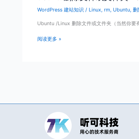
删
WordPress 建站知识
/
Linux
,
rm
,
Ubuntu
,
删
除
文
Ubuntu /Linux 删除文件或文件夹（
件
或
阅读更多 »
文
件
夹：
常
用
命
令
rm