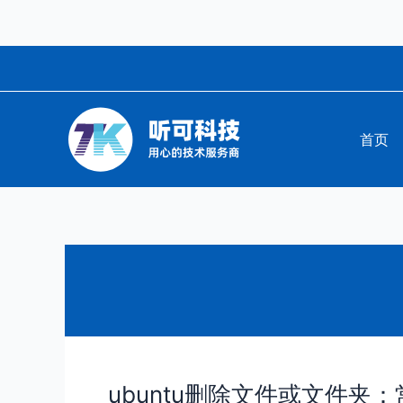
跳
至
内
容
首页
ubuntu删除文件或文件夹：
ubuntu