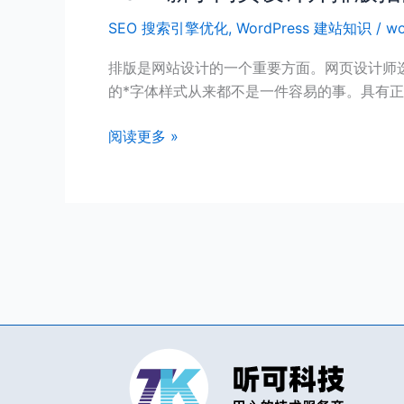
新
SEO 搜索引擎优化
,
WordPress 建站知识
/
wo
手
网
排版是网站设计的一个重要方面。网页设计师选
页
的*字体样式从来都不是一件容易的事。具有
设
计
阅读更多 »
师
排
版
指
南