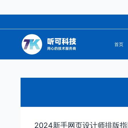
跳
至
内
容
首页
2024新手网页设计师排版指
2024