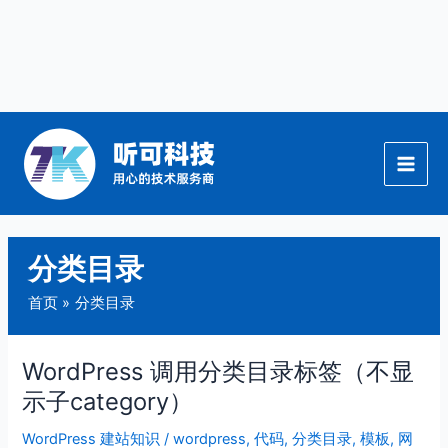
跳
至
内
容
分类目录
首页
分类目录
WordPress 调用分类目录标签（不显
WordPress
调
示子category）
用
WordPress 建站知识
/
wordpress
,
代码
,
分类目录
,
模板
,
网
分