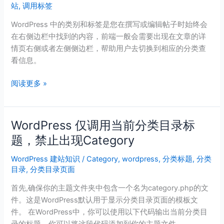
站
,
调用标签
类
目
WordPress 中的类别和标签是您在撰写或编辑帖子时始终会
录
在右侧边栏中找到的内容，前端一般会需要出现在文章的详
标
情页右侧或者左侧侧边栏，帮助用户去切换到相应的分类查
签
看信息。
（不
显
阅读更多 »
示
子
category）
WordPress 仅调用当前分类目录标
WordPress
仅
题，禁止出现Category
调
WordPress 建站知识
/
Category
,
wordpress
,
分类标题
,
分类
用
目录
,
分类目录页面
当
前
首先,确保你的主题文件夹中包含一个名为category.php的文
分
件。这是WordPress默认用于显示分类目录页面的模板文
类
件。 在WordPress中，你可以使用以下代码输出当前分类目
目