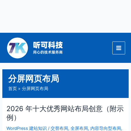
跳
至
内
容
分屏网页布局
首页
分屏网页布局
2026 年十大优秀网站布局创意（附示
2026
年
例）
十
WordPress 建站知识
/
交替布局
,
全屏布局
,
内容导向型布局
,
大