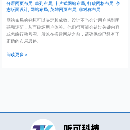
分屏网页布局
,
单列布局
,
卡片式网站布局
,
打破网格布局
,
杂
优
志版面设计
,
网站布局
,
英雄网页布局
,
非对称布局
秀
网
网站布局的好坏可以决定其成败。设计不当会让用户感到困
站
惑和迷茫，从而破坏用户体验。他们很可能会错过关键内容
布
或忽略行动号召。所以在搭建网站之前，请确保你已经有了
局
正确的布局思路。
创
意
阅读更多 »
（附
示
例）