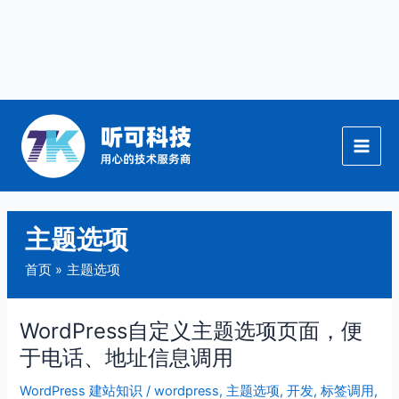
跳
至
内
容
主题选项
首页
主题选项
WordPress自定义主题选项页面，便
WordPress
自
于电话、地址信息调用
定
WordPress 建站知识
/
wordpress
,
主题选项
,
开发
,
标签调用
,
义