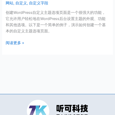
网站
,
自定义
,
自定义字段
主
题
创建WordPress自定义主题选项页面是一个很强大的功能，
选
它允许用户轻松地在WordPress后台设置主题的外观、功能
项
和其他选项。以下是一个简单的例子，演示如何创建一个基
页
本的自定义主题选项页面。
面，
便
阅读更多 »
于
电
话、
地
址
信
息
调
用