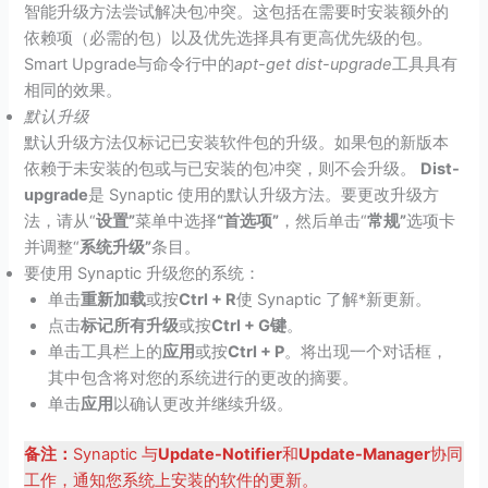
智能升级方法尝试解决包冲突。这包括在需要时安装额外的
依赖项（必需的包）以及优先选择具有更高优先级的包。
Smart Upgrade与命令行中的
apt-get dist-upgrade
工具具有
相同的效果。
默认升级
默认升级方法仅标记已安装软件包的升级。如果包的新版本
依赖于未安装的包或与已安装的包冲突，则不会升级。
Dist-
upgrade
是 Synaptic 使用的默认升级方法。要更改升级方
法，请从“
设置”
菜单中选择
“首选项
”
，然后单击“
常规”
选项卡
并调整“
系统升级”
条目。
要使用 Synaptic 升级您的系统：
单击
重新加载
或按
Ctrl + R
使 Synaptic 了解*新更新。
点击
标记所有升级
或按
Ctrl + G键
。
单击工具栏上的
应用
或按
Ctrl + P
。将出现一个对话框，
其中包含将对您的系统进行的更改的摘要。
单击
应用
以确认更改并继续升级。
备注：
Synaptic 与
Update-Notifier
和
Update-Manager
协同
工作，通知您系统上安装的软件的更新。