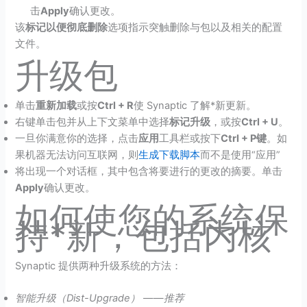
击
Apply
确认更改。
该
标记以便彻底删除
选项指示突触删除与包以及相关的配置
文件。
升级包
单击
重新加载
或按
Ctrl + R
使 Synaptic 了解*新更新。
右键单击包并从上下文菜单中选择
标记升级
，或按
Ctrl + U
。
一旦你满意你的选择，点击
应用
工具栏或按下
Ctrl + P键
。如
果机器无法访问互联网，则
生成下载脚本
而不是使用“应用”
将出现一个对话框，其中包含将要进行的更改的摘要。单击
Apply
确认更改。
如何使您的系统保
持*新，包括内核
Synaptic 提供两种升级系统的方法：
智能升级（Dist-Upgrade）
——
推荐