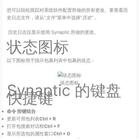
您可以轻松跟踪对系统软件配置所做的所有更改。要查看历
史日志文件，请从“
文件”
菜单中选择“
历史
” 。
历史日志仅显示使用 Synaptic 所做的更改。
状态图标
以下图标用于指示包裹列表中包裹的状态：
状态图标
Synaptic 的键盘
快捷键
命令 按键组合
更新可用包列表
Ctrl + R
打开包搜索对话框
Ctrl + F
显示所选包的属性窗口
Ctrl + O