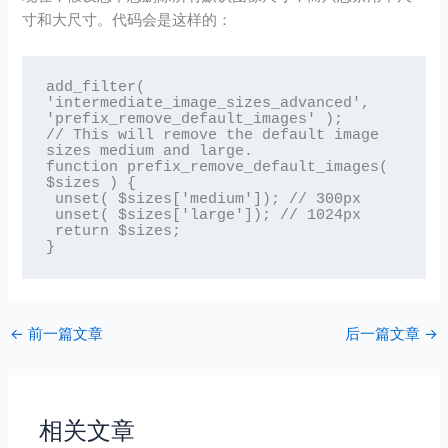
寸和大尺寸。代码会是这样的：
add_filter( 
'intermediate_image_sizes_advanced', 
'prefix_remove_default_images' );

// This will remove the default image 
sizes medium and large. 

function prefix_remove_default_images( 
$sizes ) {

 unset( $sizes['medium']); // 300px

 unset( $sizes['large']); // 1024px

 return $sizes;

}
←
前一篇文章
后一篇文章
→
相关文章