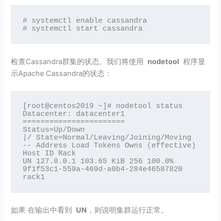
# systemctl enable cassandra

# systemctl start cassandra
检查Cassandra群集的状态。我们将使用
nodetool
程序显
示Apache Cassandra的状态：
[root@centos2019 ~]# nodetool status

Datacenter: datacenter1

=======================

Status=Up/Down

|/ State=Normal/Leaving/Joining/Moving

-- Address Load Tokens Owns (effective) 
Host ID Rack

UN 127.0.0.1 103.65 KiB 256 100.0% 
9f1f53c1-559a-469d-a0b4-284e46587820 
rack1
如果 在输出中看到
UN
，则说明集群运行正常。