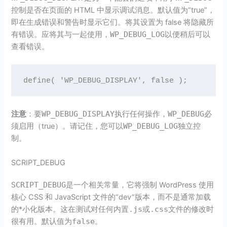
控制是否在页面的 HTML 中显示调试消息。默认值为“true”，
即在生成错误和警告时显示它们。将其设置为 false 将隐藏所
有错误。应将其与一起使用，
WP_DEBUG_LOG
以便稍后可以
查看错误。
define( 'WP_DEBUG_DISPLAY', false );
注意
：要
WP_DEBUG_DISPLAY
执行任何操作，
WP_DEBUG
必
须启用（true）。请记住，您可以
WP_DEBUG_LOG
独立控
制。
SCRIPT_DEBUG
SCRIPT_DEBUG
是一个相关常量，它将强制 WordPress 使用
核心 CSS 和 JavaScript 文件的“dev”版本，而不是通常加载
的*小化版本。这在测试对任何内置
.js
或
.css
文件的修改时
很有用。默认值为
false
。