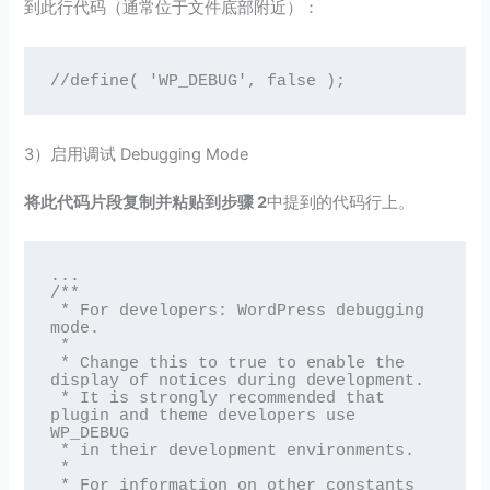
到此行代码（通常位于文件底部附近）：
//define( 'WP_DEBUG', false );
3）启用调试 Debugging Mode
将此代码片段复制并粘贴到步骤 2
中提到的代码行上。
...

/**

 * For developers: WordPress debugging 
mode.

 *

 * Change this to true to enable the 
display of notices during development.

 * It is strongly recommended that 
plugin and theme developers use 
WP_DEBUG

 * in their development environments.

 *

 * For information on other constants 