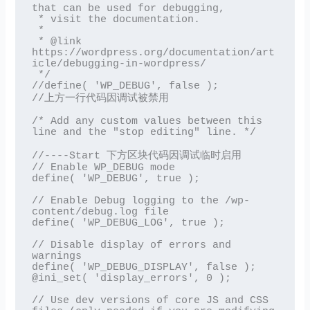
that can be used for debugging,

 * visit the documentation.

 *

 * @link 
https://wordpress.org/documentation/art
icle/debugging-in-wordpress/

 */

//define( 'WP_DEBUG', false );

//上方一行代码因调试被禁用

/* Add any custom values between this 
line and the "stop editing" line. */

//----Start 下方区块代码因调试临时启用

// Enable WP_DEBUG mode

define( 'WP_DEBUG', true );

// Enable Debug logging to the /wp-
content/debug.log file

define( 'WP_DEBUG_LOG', true );

// Disable display of errors and 
warnings

define( 'WP_DEBUG_DISPLAY', false );

@ini_set( 'display_errors', 0 );

// Use dev versions of core JS and CSS 