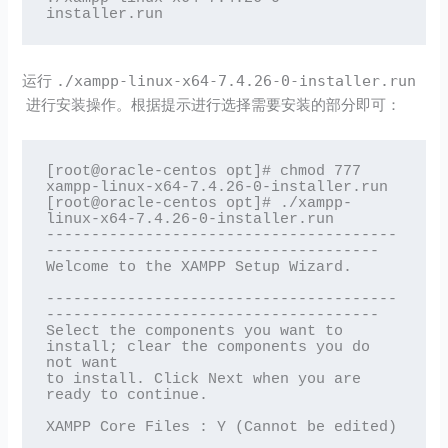
installer.run
运行
./xampp-linux-x64-7.4.26-0-installer.run
进行安装操作。根据提示进行选择需要安装的部分即可：
[root@oracle-centos opt]# chmod 777 
xampp-linux-x64-7.4.26-0-installer.run

[root@oracle-centos opt]# ./xampp-
linux-x64-7.4.26-0-installer.run

---------------------------------------
-------------------------------------

Welcome to the XAMPP Setup Wizard.

---------------------------------------
-------------------------------------

Select the components you want to 
install; clear the components you do 
not want 

to install. Click Next when you are 
ready to continue.

XAMPP Core Files : Y (Cannot be edited)
