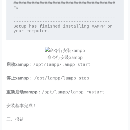
#######################################
##

---------------------------------------
-------------------------------------

Setup has finished installing XAMPP on 
命令行安装xampp
启动xampp：
/opt/lampp/lampp start
停止xampp：
/opt/lampp/lampp stop
重新启动xampp：
/opt/lampp/lampp restart
安装基本完成！
三、报错