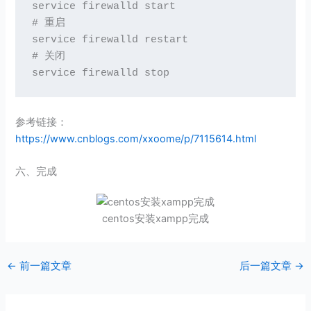
service firewalld start

# 重启

service firewalld restart

# 关闭

service firewalld stop
参考链接：
https://www.cnblogs.com/xxoome/p/7115614.html
六、完成
centos安装xampp完成
←
前一篇文章
后一篇文章
→