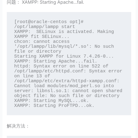
问题： XAMPP: Starting Apache…fail.
[root@oracle-centos opt]# 
/opt/lampp/lampp start

XAMPP:  SELinux is activated. Making 
XAMPP fit SELinux...

chcon: cannot access 
'/opt/lampp/lib/mysql/*.so': No such 
file or directory

Starting XAMPP for Linux 7.4.26-0...

XAMPP: Starting Apache...fail.

httpd: Syntax error on line 522 of 
/opt/lampp/etc/httpd.conf: Syntax error 
on line 13 of 
/opt/lampp/etc/extra/httpd-xampp.conf: 
Cannot load modules/mod_perl.so into 
server: libnsl.so.1: cannot open shared 
object file: No such file or directory

XAMPP: Starting MySQL...ok.

解决方法：