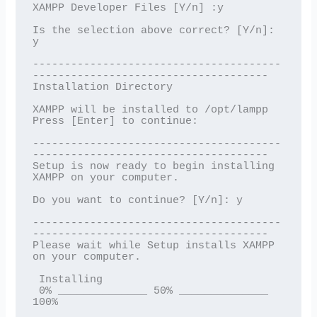
XAMPP Developer Files [Y/n] :y

Is the selection above correct? [Y/n]: 
y

---------------------------------------
-------------------------------------

Installation Directory

XAMPP will be installed to /opt/lampp

Press [Enter] to continue:

---------------------------------------
-------------------------------------

Setup is now ready to begin installing 
XAMPP on your computer.

Do you want to continue? [Y/n]: y

---------------------------------------
-------------------------------------

Please wait while Setup installs XAMPP 
on your computer.

 Installing

 0% ______________ 50% ______________ 
100%
